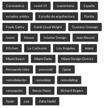
Coronavirus
covid-19
cuarentena
España
estados unidos
Estudio de arquitectura
Florida
Frank Gehry
Frank Lloyd Wright
Gustavo Gramajo
home
House
Interior Design
Jean Nouvel
Kitchen
Le Corbusier
Los Angeles
miami
Miami Beach
Miami Dade
Miami Design District
Normandy Isles
poscovid
Qatar
remodelación
remodelar
remodeling
renovación
Renzo Piano
Richard Rogers
Spain
usa
Zaha Hadid