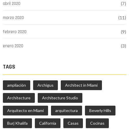
abril 2020
(7)
marzo 2020
(11)
febrero 2020
(9)
enero 2020
(3)
TAGS
ampliación
Archigus
Architect in Miami
Architecture
Architecture Studio
Arquitecto en Miami
arquitectura
Beverly Hills
Burj Khalifa
California
Casas
Cocinas