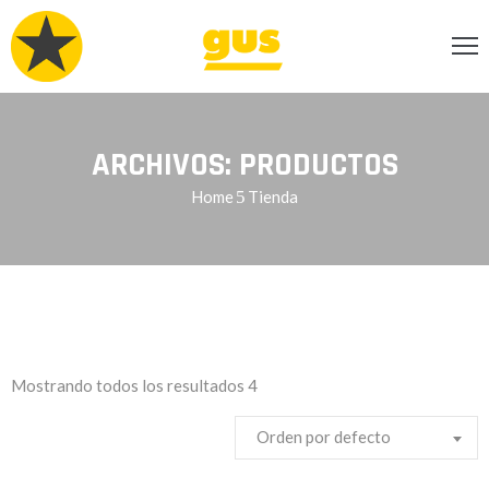
INCIPAL
CERCA
ARCHIVOS:
PRODUCTOS
Home
Tienda
RVICIOS
OG
ENDA
ONTACTO
Mostrando todos los resultados 4
Orden por defecto