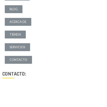
BLOG
ACERCA DE
TIENDA
SERVICIOS
CONTACTO
CONTACTO:
Los Angeles, California, USA
Lun - Vie: 9:00-18:00