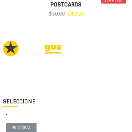
POSTCARDS
$
50.00
$
40.00
Proyectos de calidad tanto a nivel estético como funcional,
destinados a ofrecer el mejor resultado y cubrir cualquier tipo
de necesidad.
SELECCIONE:
.
PRINCIPAL