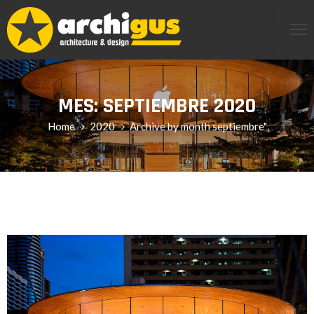
INCIPAL
CERCA
MES:
SEPTIEMBRE 2020
Home
2020
Archive by month septiembre"
RVICIOS
OG
ENDA
ONTACTO