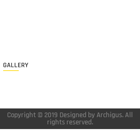
Los Angeles, California, USA
Lun - Vie: 9:00-18:00
+1 (213) 705 2291
info@archigus.com
GALLERY
Copyright © 2019 Designed by Archigus. All
rights reserved.