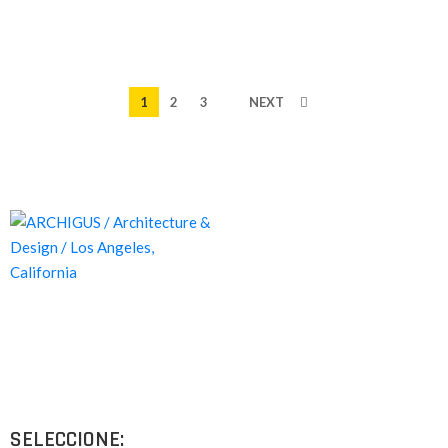
1
2
3
NEXT
Proyectos de calidad tanto a nivel estético como funcional,
destinados a ofrecer el mejor resultado y cubrir cualquier tipo
de necesidad.
SELECCIONE: