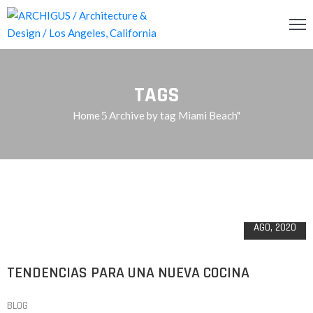
INCIPAL
TAGS
CERCA
Home
Archive by tag Miami Beach"
RVICIOS
OG
22
ENDA
AGO, 2020
ONTACTO
TENDENCIAS PARA UNA NUEVA COCINA
BLOG