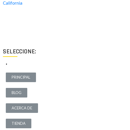
Proyectos de calidad tanto a nivel estético como funcional,
destinados a ofrecer el mejor resultado y cubrir cualquier tipo
de necesidad.
SELECCIONE:
.
PRINCIPAL
BLOG
ACERCA DE
TIENDA