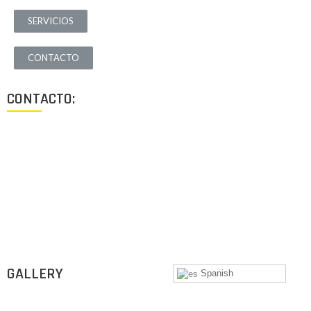
SERVICIOS
CONTACTO
CONTACTO:
Los Angeles, California, USA
Lun - Vie: 9:00-18:00
+1 (213) 705 2291
info@archigus.com
GALLERY
Spanish