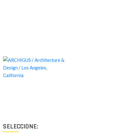
Proyectos de calidad tanto a nivel estético como funcional,
destinados a ofrecer el mejor resultado y cubrir cualquier tipo
de necesidad.
SELECCIONE: