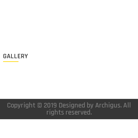
Lun - Vie: 9:00-18:00
+1 (213) 705 2291
info@archigus.com
GALLERY
Copyright © 2019 Designed by Archigus. All
rights reserved.