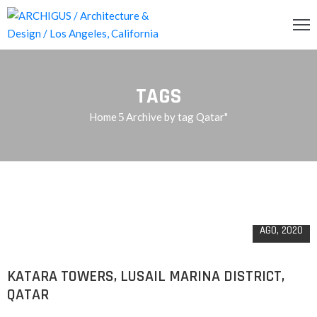
INCIPAL
TAGS
CERCA
Home
Archive by tag Qatar"
RVICIOS
OG
11
ENDA
AGO, 2020
ONTACTO
KATARA TOWERS, LUSAIL MARINA DISTRICT,
QATAR