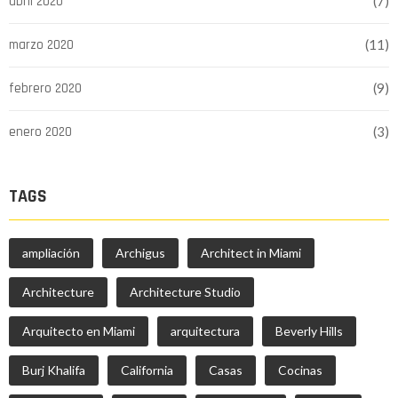
abril 2020
(7)
marzo 2020
(11)
febrero 2020
(9)
enero 2020
(3)
TAGS
ampliación
Archigus
Architect in Miami
Architecture
Architecture Studio
Arquitecto en Miami
arquitectura
Beverly Hills
Burj Khalifa
California
Casas
Cocinas