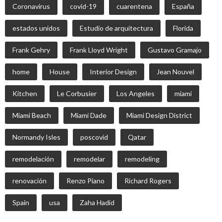
Coronavirus
covid-19
cuarentena
España
estados unidos
Estudio de arquitectura
Florida
Frank Gehry
Frank Lloyd Wright
Gustavo Gramajo
home
House
Interior Design
Jean Nouvel
Kitchen
Le Corbusier
Los Angeles
miami
Miami Beach
Miami Dade
Miami Design District
Normandy Isles
poscovid
Qatar
remodelación
remodelar
remodeling
renovación
Renzo Piano
Richard Rogers
Spain
usa
Zaha Hadid