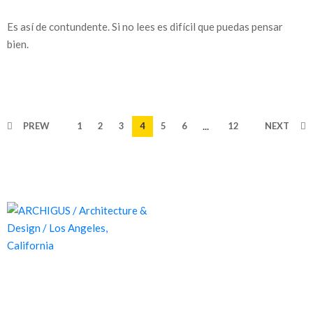
Es así de contundente. Si no lees es difícil que puedas pensar
bien.
...
PREW
1
2
3
4
5
6
12
NEXT
Proyectos de calidad tanto a nivel estético como funcional,
destinados a ofrecer el mejor resultado y cubrir cualquier tipo