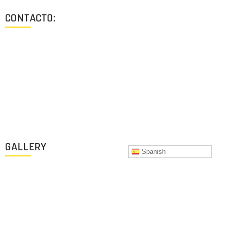
CONTACTO:
Los Angeles, California, USA
Lun - Vie: 9:00-18:00
+1 (213) 705 2291
info@archigus.com
GALLERY
Spanish
Copyright © 2019 Designed by Archigus. All