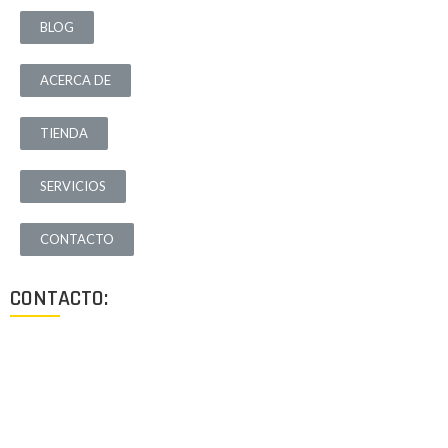
BLOG
ACERCA DE
TIENDA
SERVICIOS
CONTACTO
CONTACTO:
Los Angeles, California, USA
Lun - Vie: 9:00-18:00
+1 (213) 705 2291