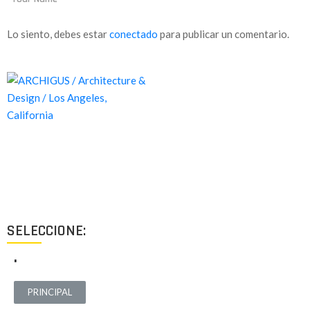
Lo siento, debes estar
conectado
para publicar un comentario.
Proyectos de calidad tanto a nivel estético como funcional,
destinados a ofrecer el mejor resultado y cubrir cualquier tipo
de necesidad.
SELECCIONE:
.
PRINCIPAL