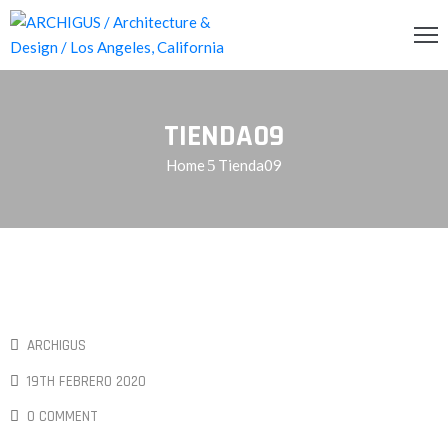
INCIPAL
TIENDA09
CERCA
Home
Tienda09
RVICIOS
OG
ENDA
ONTACTO
ARCHIGUS
19TH FEBRERO 2020
0 COMMENT