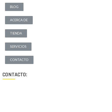
BLOG
ACERCA DE
TIENDA
SERVICIOS
CONTACTO
CONTACTO:
Los Angeles, California, USA
Lun - Vie: 9:00-18:00
+1 (213) 705 2291