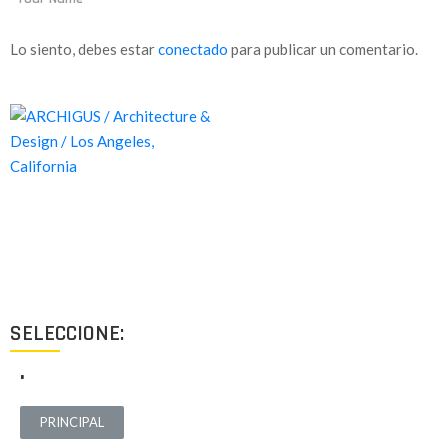
Lo siento, debes estar
conectado
para publicar un comentario.
Proyectos de calidad tanto a nivel estético como funcional,
destinados a ofrecer el mejor resultado y cubrir cualquier tipo
de necesidad.
SELECCIONE:
.
PRINCIPAL