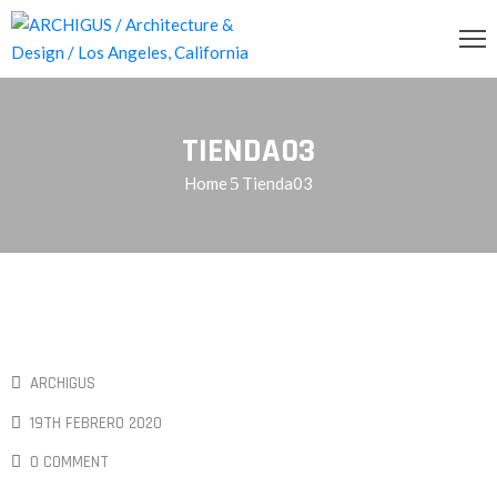
INCIPAL
TIENDA03
CERCA
Home
Tienda03
RVICIOS
OG
ENDA
ONTACTO
ARCHIGUS
19TH FEBRERO 2020
0 COMMENT