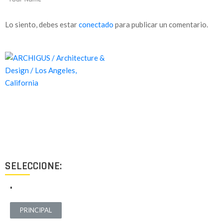
Lo siento, debes estar
conectado
para publicar un comentario.
Proyectos de calidad tanto a nivel estético como funcional,
destinados a ofrecer el mejor resultado y cubrir cualquier tipo
de necesidad.
SELECCIONE:
.
PRINCIPAL