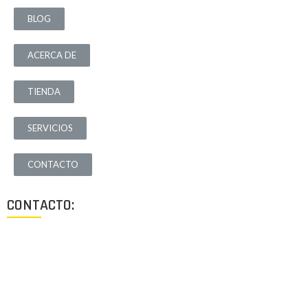
BLOG
ACERCA DE
TIENDA
SERVICIOS
CONTACTO
CONTACTO:
Los Angeles, California, USA
Lun - Vie: 9:00-18:00
+1 (213) 705 2291