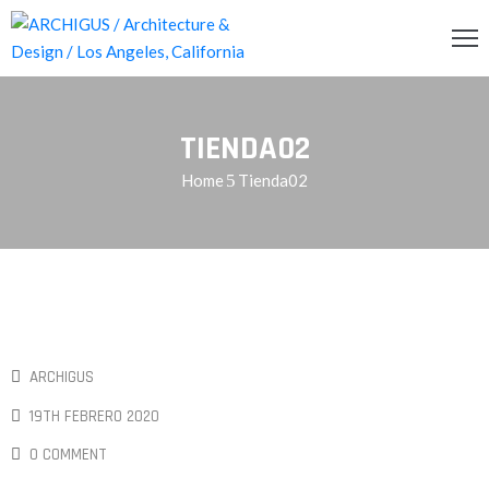
INCIPAL
TIENDA02
CERCA
Home
Tienda02
RVICIOS
OG
ENDA
ONTACTO
ARCHIGUS
19TH FEBRERO 2020
0 COMMENT