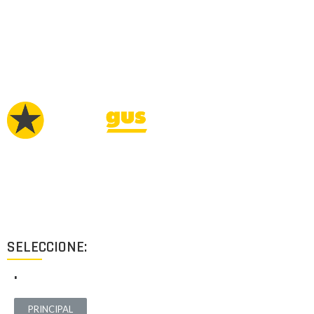
Proyectos de calidad tanto a nivel estético como funcional,
destinados a ofrecer el mejor resultado y cubrir cualquier tipo
de necesidad.
SELECCIONE:
.
PRINCIPAL