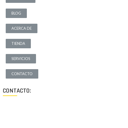
BLOG
ACERCA DE
TIENDA
SERVICIOS
CONTACTO
CONTACTO:
Los Angeles, California, USA
Lun - Vie: 9:00-18:00