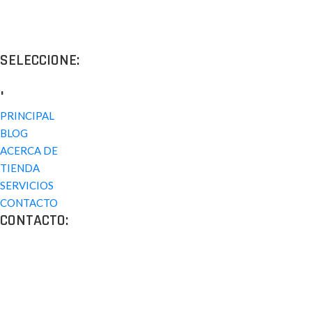
Proyectos de calidad tanto a nivel estético como funcional, destinad
SELECCIONE:
.
PRINCIPAL
BLOG
ACERCA DE
TIENDA
SERVICIOS
CONTACTO
CONTACTO:
Los Angeles, California, USA
Lun - Vie: 9:00-18:00