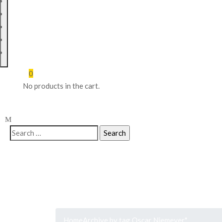
ACERCA DE
SERVICIOS
BLOG
TIENDA
CONTACTO
0
No products in the cart.
Home
Archive by tag Oscar Niemeyer"