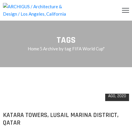
INCIPAL
TAGS
CERCA
Home
Archive by tag FIFA World Cup"
RVICIOS
OG
11
ENDA
AGO, 2020
ONTACTO
KATARA TOWERS, LUSAIL MARINA DISTRICT,
QATAR