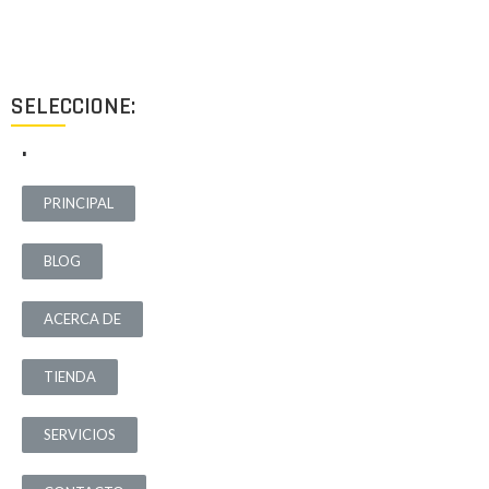
destinados a ofrecer el mejor resultado y cubrir cualquier tipo
de necesidad.
SELECCIONE:
.
PRINCIPAL
BLOG
ACERCA DE
TIENDA
SERVICIOS