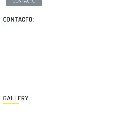
CONTACTO
CONTACTO:
Los Angeles, California, USA
Lun - Vie: 9:00-18:00
+1 (213) 705 2291
info@archigus.com
GALLERY