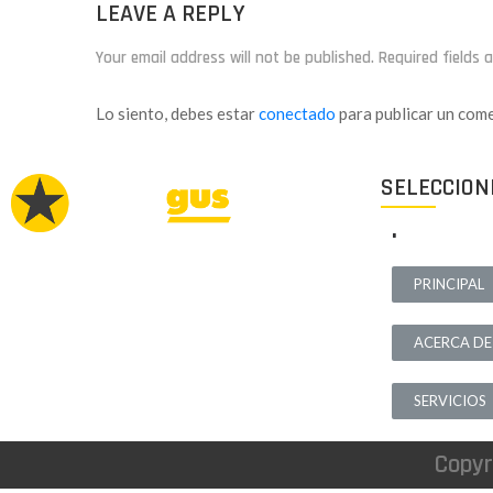
LEAVE A REPLY
Your email address will not be published. Required fields
Lo siento, debes estar
conectado
para publicar un come
SELECCION
.
Proyectos de calidad tanto a nivel estético
PRINCIPAL
como funcional, destinados a ofrecer el mejor
resultado y cubrir cualquier tipo de
ACERCA DE
necesidad.
SERVICIOS
Copyr