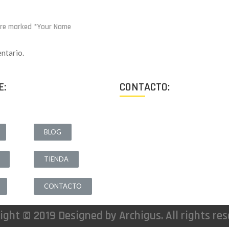
 are marked *Your Name
ntario.
E:
CONTACTO:
Los Angeles, California, USA
BLOG
Lun - Vie: 9:00-18:00
TIENDA
+1 (213) 705 2291
info@archigus.com
CONTACTO
ight © 2019 Designed by Archigus. All rights res