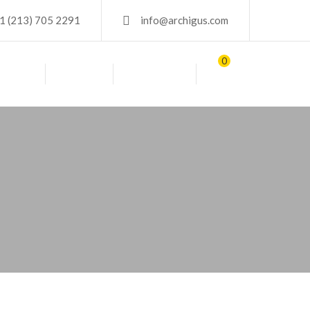
1 (213) 705 2291
info@archigus.com
0
BLOG
TIENDA
CONTACTO