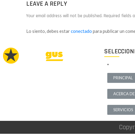
LEAVE A REPLY
Your email address will not be published. Required fields
Lo siento, debes estar
conectado
para publicar un come
SELECCION
.
Proyectos de calidad tanto a nivel estético
PRINCIPAL
como funcional, destinados a ofrecer el mejor
resultado y cubrir cualquier tipo de
ACERCA DE
necesidad.
SERVICIOS
Copyr