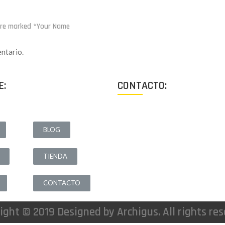
 are marked *Your Name
ntario.
E:
CONTACTO:
Los Angeles, California, USA
BLOG
Lun - Vie: 9:00-18:00
TIENDA
+1 (213) 705 2291
info@archigus.com
CONTACTO
ight © 2019 Designed by Archigus. All rights res