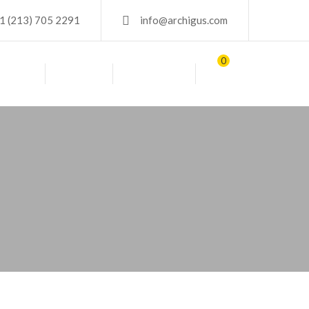
1 (213) 705 2291
info@archigus.com
0
BLOG
TIENDA
CONTACTO