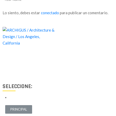
Lo siento, debes estar
conectado
para publicar un comentario.
Proyectos de calidad tanto a nivel estético como funcional,
destinados a ofrecer el mejor resultado y cubrir cualquier tipo
de necesidad.
SELECCIONE:
.
PRINCIPAL