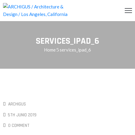
INCIPAL
SERVICES_IPAD_6
CERCA
Home
services_ipad_6
RVICIOS
OG
ENDA
ONTACTO
ARCHIGUS
5TH JUNIO 2019
0 COMMENT