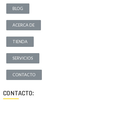
BLOG
ACERCA DE
TIENDA
SERVICIOS
CONTACTO
CONTACTO:
Los Angeles, California, USA
Lun - Vie: 9:00-18:00
+1 (213) 705 2291