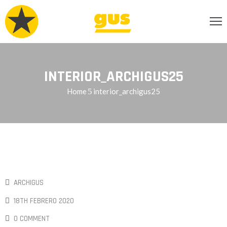
INCIPAL
CERCA
INTERIOR_ARCHIGUS25
Home
interior_archigus25
RVICIOS
OG
ENDA
ONTACTO
ARCHIGUS
18TH FEBRERO 2020
0 COMMENT