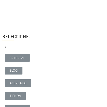
Proyectos de calidad tanto a nivel estético como funcional,
destinados a ofrecer el mejor resultado y cubrir cualquier tipo
de necesidad.
SELECCIONE:
.
PRINCIPAL
BLOG
ACERCA DE
TIENDA