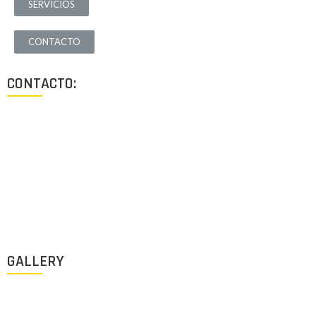
SERVICIOS
CONTACTO
CONTACTO:
Los Angeles, California, USA
Lun - Vie: 9:00-18:00
+1 (213) 705 2291
info@archigus.com
GALLERY