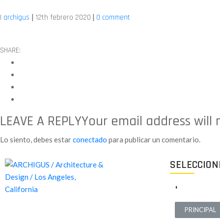
|
|
|
archigus
12th febrero 2020
0 comment
SHARE:
LEAVE A REPLY
Your email address will
Lo siento, debes estar
conectado
para publicar un comentario.
SELECCION
.
PRINCIPAL
Proyectos de calidad tanto a nivel estético