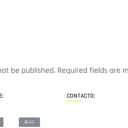
 not be published. Required fields ar
E:
CONTACTO:
Los Angeles, California, USA
BLOG
Lun - Vie: 9:00-18:00