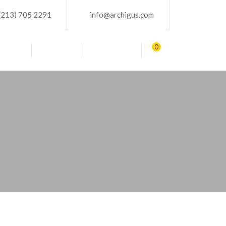
(213) 705 2291
info@archigus.com
0
BLOG
TIENDA
CONTACTO