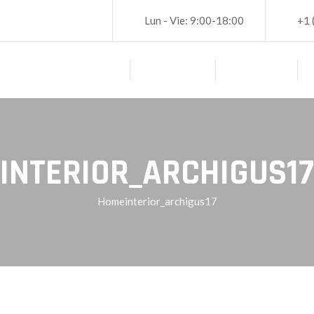
Lun - Vie: 9:00-18:00
+1 
PRINCIPAL
ACERCA DE
SERVICIOS
INTERIOR_ARCHIGUS17
Home
interior_archigus17