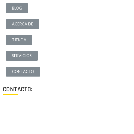
BLOG
ACERCA DE
TIENDA
SERVICIOS
CONTACTO
CONTACTO:
Los Angeles, California, USA
Lun - Vie: 9:00-18:00
+1 (213) 705 2291