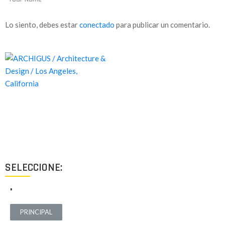
Lo siento, debes estar
conectado
para publicar un comentario.
Proyectos de calidad tanto a nivel estético como funcional,
destinados a ofrecer el mejor resultado y cubrir cualquier tipo
de necesidad.
SELECCIONE:
.
PRINCIPAL