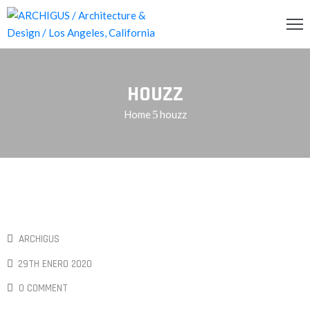
INCIPAL
HOUZZ
CERCA
Home
houzz
RVICIOS
OG
ENDA
ONTACTO
ARCHIGUS
29TH ENERO 2020
0 COMMENT