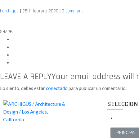
|
|
|
archigus
25th febrero 2020
0 comment
SHARE:
LEAVE A REPLY
Your email address will
Lo siento, debes estar
conectado
para publicar un comentario.
SELECCION
.
PRINCIPAL
Proyectos de calidad tanto a nivel estético