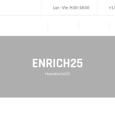
Lun - Vie: 9:00-18:00
+1 
PRINCIPAL
ACERCA DE
SERVICIOS
ENRICH25
Home
Enrich25