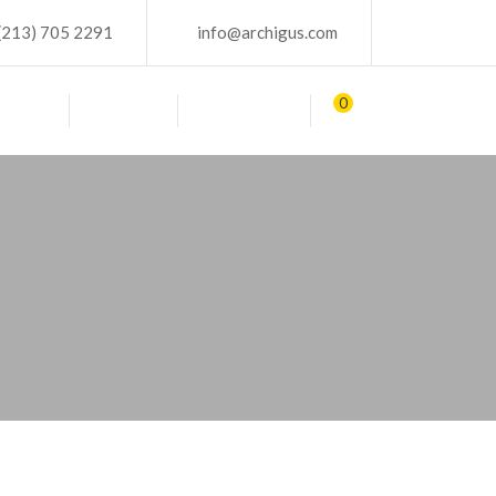
(213) 705 2291
info@archigus.com
0
BLOG
TIENDA
CONTACTO