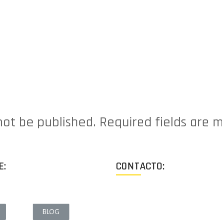
 not be published. Required fields ar
E:
CONTACTO:
Los Angeles, California, USA
BLOG
Lun - Vie: 9:00-18:00