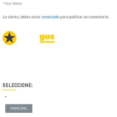
*Your Name
Lo siento, debes estar
conectado
para publicar un comentario.
Proyectos de calidad tanto a nivel estético como funcional,
destinados a ofrecer el mejor resultado y cubrir cualquier tipo
de necesidad.
SELECCIONE:
.
PRINCIPAL