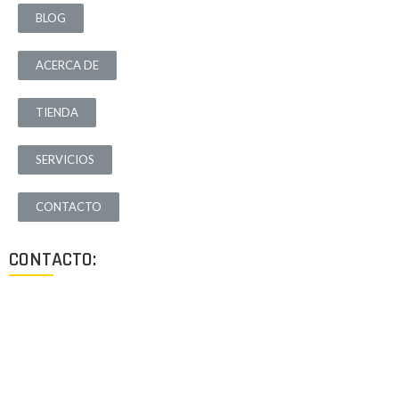
BLOG
ACERCA DE
TIENDA
SERVICIOS
CONTACTO
CONTACTO:
Los Angeles, California, USA
Lun - Vie: 9:00-18:00
+1 (213) 705 2291