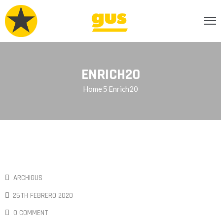
INCIPAL
CERCA
ENRICH20
Home
Enrich20
RVICIOS
OG
ENDA
ONTACTO
ARCHIGUS
25TH FEBRERO 2020
0 COMMENT