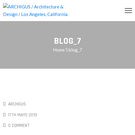
INCIPAL
BLOG_7
CERCA
Home
blog_7
RVICIOS
OG
ENDA
ONTACTO
ARCHIGUS
17TH MAYO 2019
0 COMMENT