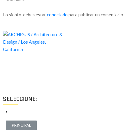
Lo siento, debes estar
conectado
para publicar un comentario.
Proyectos de calidad tanto a nivel estético como funcional,
destinados a ofrecer el mejor resultado y cubrir cualquier tipo
de necesidad.
SELECCIONE:
.
PRINCIPAL