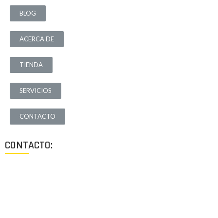
BLOG
ACERCA DE
TIENDA
SERVICIOS
CONTACTO
CONTACTO:
Los Angeles, California, USA
Lun - Vie: 9:00-18:00
+1 (213) 705 2291