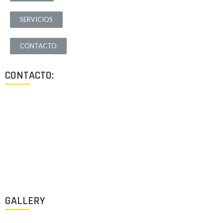
SERVICIOS
CONTACTO
CONTACTO:
Los Angeles, California, USA
Lun - Vie: 9:00-18:00
+1 (213) 705 2291
info@archigus.com
GALLERY