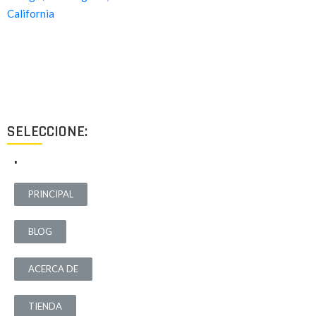
Proyectos de calidad tanto a nivel estético como funcional,
destinados a ofrecer el mejor resultado y cubrir cualquier tipo
de necesidad.
SELECCIONE:
.
PRINCIPAL
BLOG
ACERCA DE
TIENDA