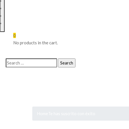
SERVICIOS
BLOG
TIENDA
CONTACTO
0
No products in the cart.
Home
Te has suscrito con éxito