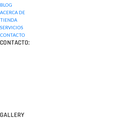
BLOG
ACERCA DE
TIENDA
SERVICIOS
CONTACTO
CONTACTO:
Los Angeles, California, USA
Lun - Vie: 9:00-18:00
+1 (213) 705 2291
info@archigus.com
GALLERY