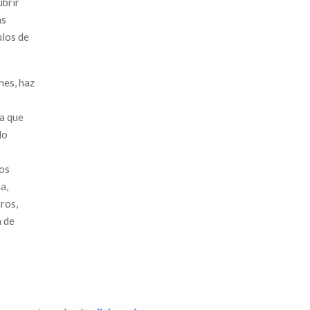
ubrir
as
ulos de
nes, haz
ra que
lo
los
a,
tros,
a de