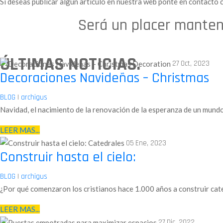
Si deseas publicar algún artículo en nuestra web ponte en contacto
Será un placer mante
ÚLTIMAS NOTICIAS.
27
Oct, 2023
Decoraciones Navideñas – Christmas
BLOG
|
archigus
Navidad, el nacimiento de la renovación de la esperanza de un mundo
LEER MAS...
05
Ene, 2023
Construir hasta el cielo:
BLOG
|
archigus
¿Por qué comenzaron los cristianos hace 1.000 años a construir cate
LEER MAS...
27
Dic, 2022