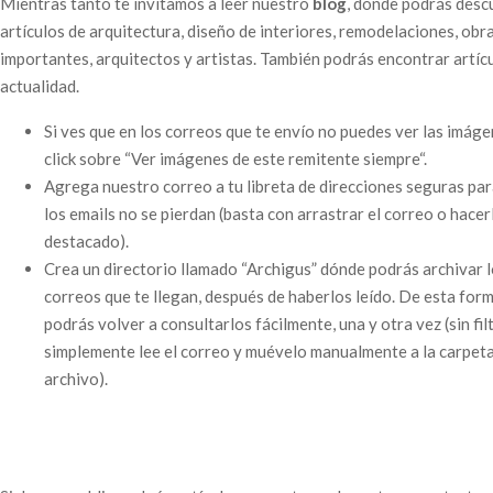
Mientras tanto te invitamos a leer nuestro
blog
, donde podrás desc
artículos de arquitectura, diseño de interiores, remodelaciones, obr
importantes, arquitectos y artistas. También podrás encontrar artíc
actualidad.
Si ves que en los correos que te envío no puedes ver las imáge
click sobre “Ver imágenes de este remitente siempre“.
Agrega nuestro correo a tu libreta de direcciones seguras pa
los emails no se pierdan (basta con arrastrar el correo o hacer
destacado).
Crea un directorio llamado “Archigus” dónde podrás archivar 
correos que te llegan, después de haberlos leído. De esta form
podrás volver a consultarlos fácilmente, una y otra vez (sin fil
simplemente lee el correo y muévelo manualmente a la carpet
archivo).