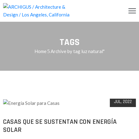
INCIPAL
TAGS
CERCA
Home
Archive by tag luz natural"
RVICIOS
OG
10
ENDA
JUL, 2022
ONTACTO
CASAS QUE SE SUSTENTAN CON ENERGÍA
SOLAR