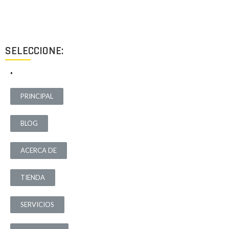
destinados a ofrecer el mejor resultado y cubrir cualquier tipo
de necesidad.
SELECCIONE:
.
PRINCIPAL
BLOG
ACERCA DE
TIENDA
SERVICIOS