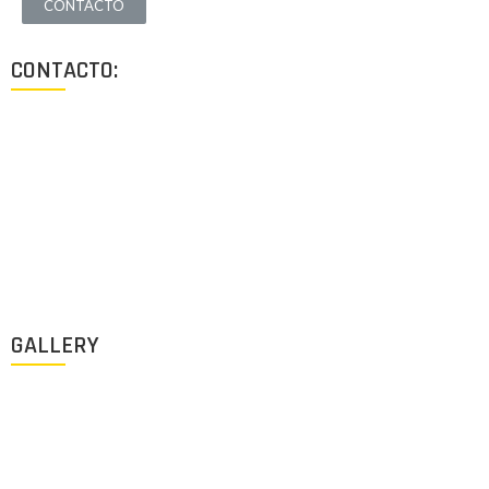
CONTACTO
CONTACTO:
Los Angeles, California, USA
Lun - Vie: 9:00-18:00
+1 (213) 705 2291
info@archigus.com
GALLERY