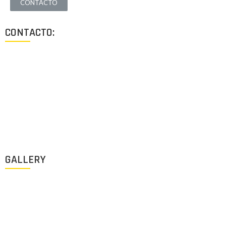
CONTACTO
CONTACTO:
Los Angeles, California, USA
Lun - Vie: 9:00-18:00
+1 (213) 705 2291
info@archigus.com
GALLERY