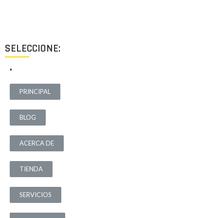
destinados a ofrecer el mejor resultado y cubrir cualquier tipo
de necesidad.
SELECCIONE:
.
PRINCIPAL
BLOG
ACERCA DE
TIENDA
SERVICIOS