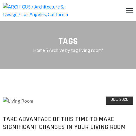
INCIPAL
TAGS
CERCA
Home
Archive by tag living room"
RVICIOS
OG
05
ENDA
JUL, 2020
ONTACTO
TAKE ADVANTAGE OF THIS TIME TO MAKE
SIGNIFICANT CHANGES IN YOUR LIVING ROOM