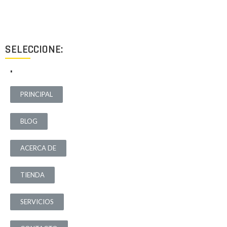
destinados a ofrecer el mejor resultado y cubrir cualquier tipo
de necesidad.
SELECCIONE:
.
PRINCIPAL
BLOG
ACERCA DE
TIENDA
SERVICIOS