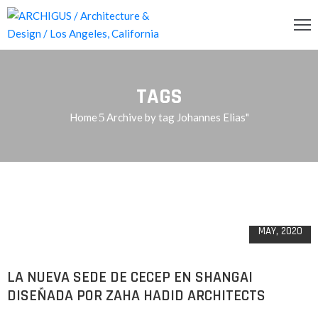
INCIPAL
TAGS
CERCA
Home
Archive by tag Johannes Elias"
RVICIOS
OG
19
ENDA
MAY, 2020
ONTACTO
LA NUEVA SEDE DE CECEP EN SHANGAI
DISEÑADA POR ZAHA HADID ARCHITECTS