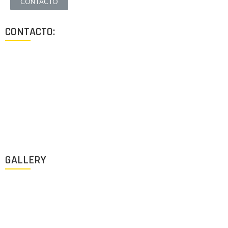
CONTACTO
CONTACTO:
Los Angeles, California, USA
Lun - Vie: 9:00-18:00
+1 (213) 705 2291
info@archigus.com
GALLERY