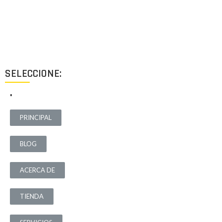
Proyectos de calidad tanto a nivel estético como funcional,
destinados a ofrecer el mejor resultado y cubrir cualquier tipo
de necesidad.
SELECCIONE:
.
PRINCIPAL
BLOG
ACERCA DE
TIENDA