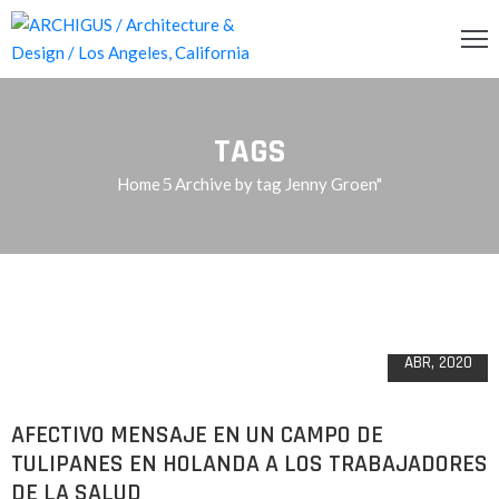
INCIPAL
TAGS
CERCA
Home
Archive by tag Jenny Groen"
RVICIOS
OG
29
ENDA
ABR, 2020
ONTACTO
AFECTIVO MENSAJE EN UN CAMPO DE
TULIPANES EN HOLANDA A LOS TRABAJADORES
DE LA SALUD