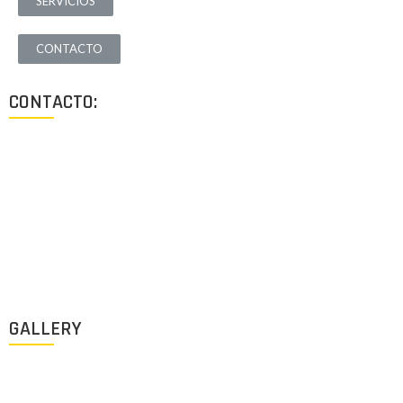
SERVICIOS
CONTACTO
CONTACTO:
Los Angeles, California, USA
Lun - Vie: 9:00-18:00
+1 (213) 705 2291
info@archigus.com
GALLERY