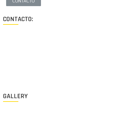
CONTACTO
CONTACTO:
Los Angeles, California, USA
Lun - Vie: 9:00-18:00
+1 (213) 705 2291
info@archigus.com
GALLERY