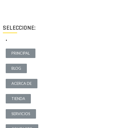
destinados a ofrecer el mejor resultado y cubrir cualquier tipo
de necesidad.
SELECCIONE:
.
PRINCIPAL
BLOG
ACERCA DE
TIENDA
SERVICIOS