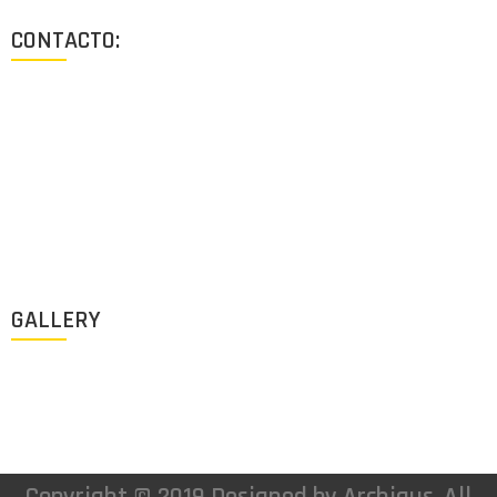
CONTACTO:
Los Angeles, California, USA
Lun - Vie: 9:00-18:00
+1 (213) 705 2291
info@archigus.com
GALLERY