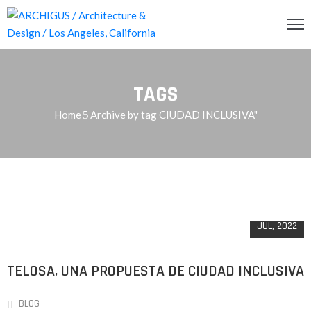
INCIPAL
TAGS
CERCA
Home
Archive by tag CIUDAD INCLUSIVA"
RVICIOS
OG
11
ENDA
JUL, 2022
ONTACTO
TELOSA, UNA PROPUESTA DE CIUDAD INCLUSIVA
BLOG