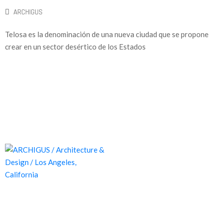
ARCHIGUS
Telosa es la denominación de una nueva ciudad que se propone
crear en un sector desértico de los Estados
Proyectos de calidad tanto a nivel estético como funcional,
destinados a ofrecer el mejor resultado y cubrir cualquier tipo