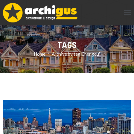
INCIPAL
CERCA
TAGS
Home
Archive by tag Chengdu"
RVICIOS
OG
ENDA
ONTACTO