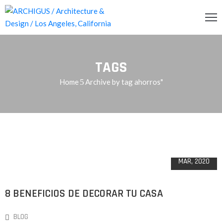
INCIPAL
TAGS
CERCA
Home
Archive by tag ahorros"
RVICIOS
OG
07
ENDA
MAR, 2020
ONTACTO
8 BENEFICIOS DE DECORAR TU CASA
BLOG