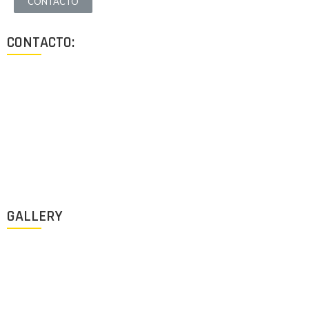
CONTACTO
CONTACTO:
Los Angeles, California, USA
Lun - Vie: 9:00-18:00
+1 (213) 705 2291
info@archigus.com
GALLERY