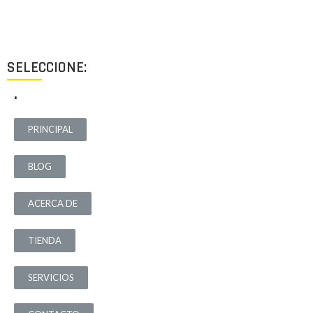
destinados a ofrecer el mejor resultado y cubrir cualquier tipo
de necesidad.
SELECCIONE:
.
PRINCIPAL
BLOG
ACERCA DE
TIENDA
SERVICIOS