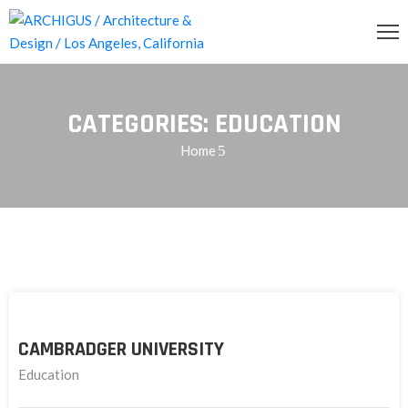
INCIPAL
CATEGORIES:
EDUCATION
CERCA
Home
RVICIOS
OG
ENDA
ONTACTO
CAMBRADGER UNIVERSITY
Education