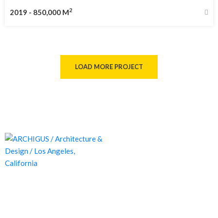
2
2019
-
850,000 M
LOAD MORE PROJECT
Proyectos de calidad tanto a nivel estético como funcional,
destinados a ofrecer el mejor resultado y cubrir cualquier tipo
de necesidad.