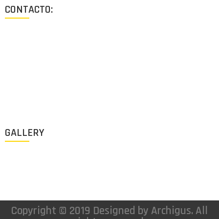
CONTACTO:
Los Angeles, California, USA
Lun - Vie: 9:00-18:00
+1 (213) 705 2291
info@archigus.com
GALLERY
Copyright © 2019 Designed by Archigus. All